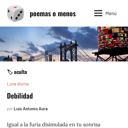
Saltar
poemas o menos
al
Menú
contenido
🏷️ oculto
Luna diurna
Debilidad
por
Luis Antonio Aura
junio
1,
2002
Igual a la furia disimulada en tu sonrisa