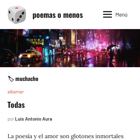
Saltar
poemas o menos
al
Menú
contenido
🏷️ muchacho
albamar
Todas
por
Luis Antonio Aura
noviembre
14,
1996
La poesía y el amor son glotones inmortales