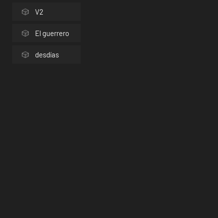
V2
El guerrero
desdías