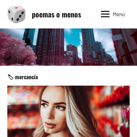
Saltar
poemas o menos
al
Menú
contenido
🏷️ mercancía