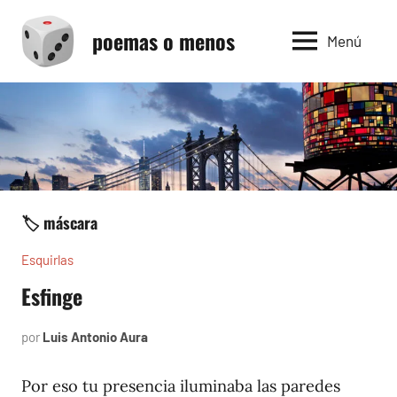
Saltar
poemas o menos
al
Menú
contenido
🏷️ máscara
Esquirlas
Esfinge
por
Luis Antonio Aura
diciembre
28,
2023
Por eso tu presencia iluminaba las paredes