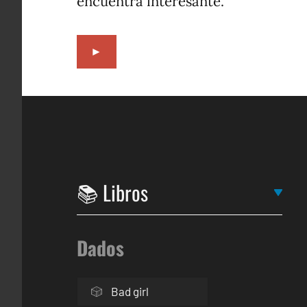
encuentra interesante.
►
Dados
Bad girl