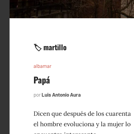
🏷️ martillo
albamar
Papá
por
Luis Antonio Aura
noviembre
22,
1996
Dicen que después de los cuarenta
el hombre evoluciona y la mujer lo