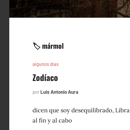
🏷️ mármol
algunos días
Zodíaco
por
Luis Antonio Aura
julio
3,
1997
dicen que soy desequilibrado, Libra
al fin y al cabo