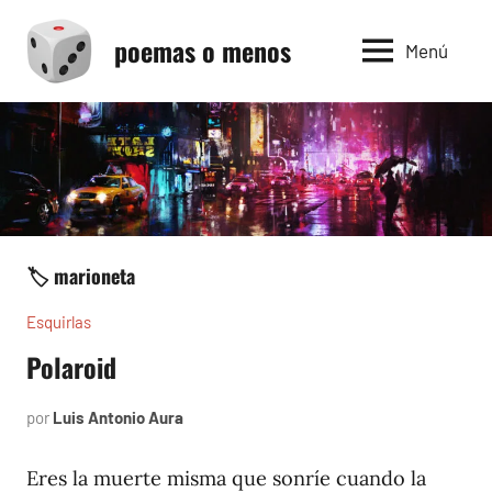
Saltar
poemas o menos
al
Menú
contenido
🏷️ marioneta
Esquirlas
Polaroid
por
Luis Antonio Aura
octubre
28,
2023
Eres la muerte misma que sonríe cuando la