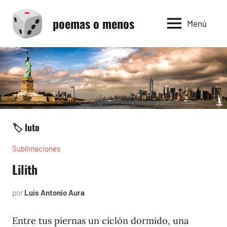
Saltar
poemas o menos
al
Menú
contenido
🏷️ luto
Sublimaciones
Lilith
por
Luis Antonio Aura
abril
29,
2023
Entre tus piernas un ciclón dormido, una