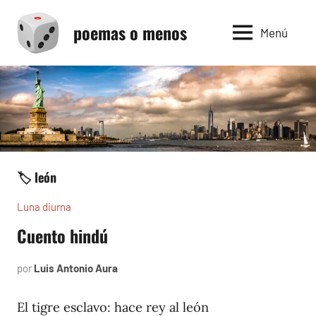
Saltar
poemas o menos
al
Menú
contenido
🏷️ león
Luna diurna
Cuento hindú
por
Luis Antonio Aura
enero
6,
2002
El tigre esclavo: hace rey al león