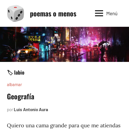
Saltar
poemas o menos
al
Menú
contenido
🏷️ labio
albamar
Geografía
por
Luis Antonio Aura
noviembre
27,
1996
Quiero una cama grande para que me atiendas