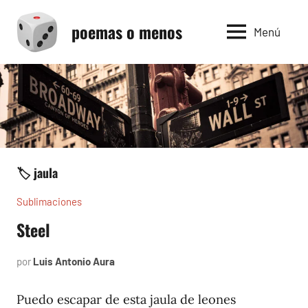
Saltar
poemas o menos
al
Menú
contenido
🏷️ jaula
Sublimaciones
Steel
por
Luis Antonio Aura
mayo
8,
2023
Puedo escapar de esta jaula de leones