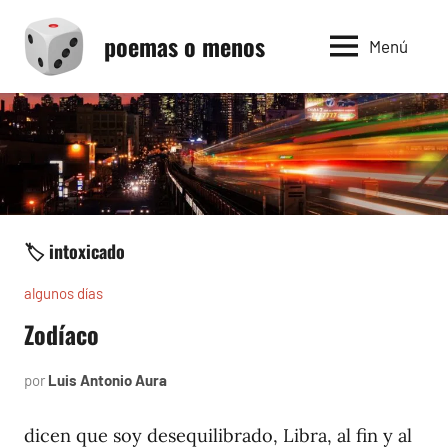
Saltar
poemas o menos
al
Menú
contenido
🏷️ intoxicado
algunos días
Zodíaco
por
Luis Antonio Aura
julio
3,
1997
dicen que soy desequilibrado, Libra, al fin y al