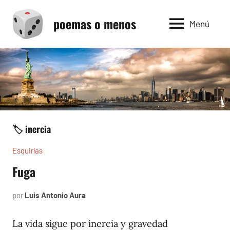
Saltar
poemas o menos
al
Menú
contenido
🏷️ inercia
Esquirlas
Fuga
por
Luis Antonio Aura
junio
22,
2024
La vida sigue por inercia y gravedad