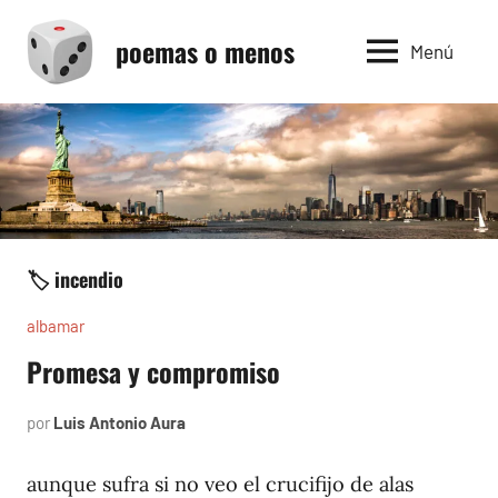
Saltar
poemas o menos
al
Menú
contenido
🏷️ incendio
albamar
Promesa y compromiso
por
Luis Antonio Aura
noviembre
28,
1996
aunque sufra si no veo el crucifijo de alas