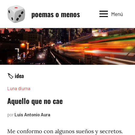
Saltar
poemas o menos
al
Menú
contenido
🏷️ idea
Luna diurna
Aquello que no cae
por
Luis Antonio Aura
junio
3,
2002
Me conformo con algunos sueños y secretos.