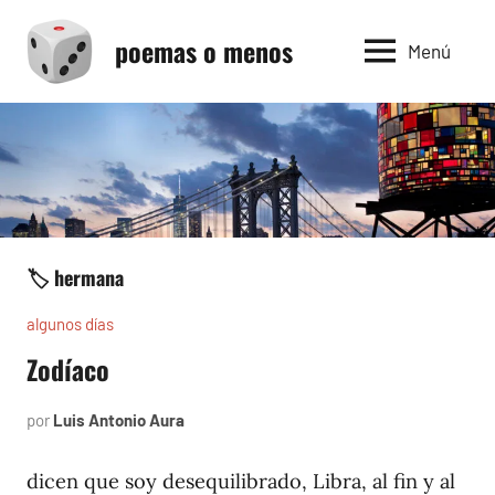
Saltar
poemas o menos
al
Menú
contenido
🏷️ hermana
algunos días
Zodíaco
por
Luis Antonio Aura
julio
3,
1997
dicen que soy desequilibrado, Libra, al fin y al