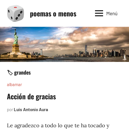
Saltar
poemas o menos
al
Menú
contenido
🏷️ grandes
albamar
Acción de gracias
por
Luis Antonio Aura
noviembre
15,
1996
Le agradezco a todo lo que te ha tocado y