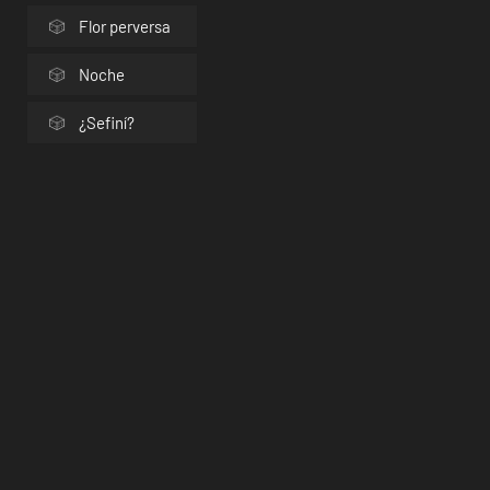
Flor perversa
Noche
¿Sefiní?