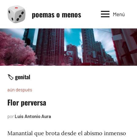
Saltar
poemas o menos
al
Menú
contenido
🏷️ genital
aún después
Flor perversa
por
Luis Antonio Aura
octubre
20,
2004
Manantial que brota desde el abismo inmenso