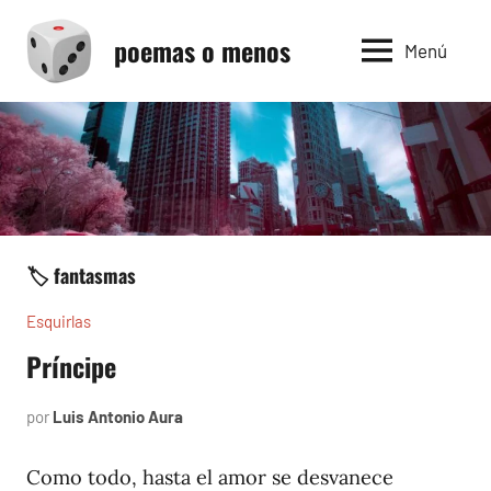
Saltar
poemas o menos
al
Menú
contenido
🏷️ fantasmas
Esquirlas
Príncipe
por
Luis Antonio Aura
abril
13,
2024
Como todo, hasta el amor se desvanece