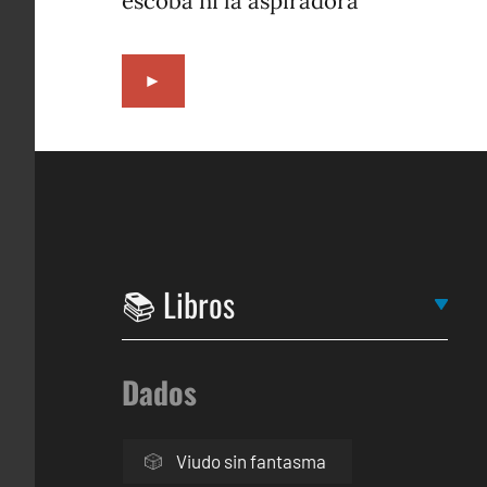
escoba ni la aspiradora
►
Dados
Viudo sin fantasma