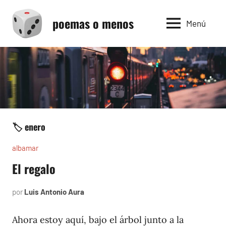
Saltar
poemas o menos
al
Menú
contenido
🏷️ enero
albamar
El regalo
por
Luis Antonio Aura
noviembre
19,
1996
Ahora estoy aquí, bajo el árbol junto a la