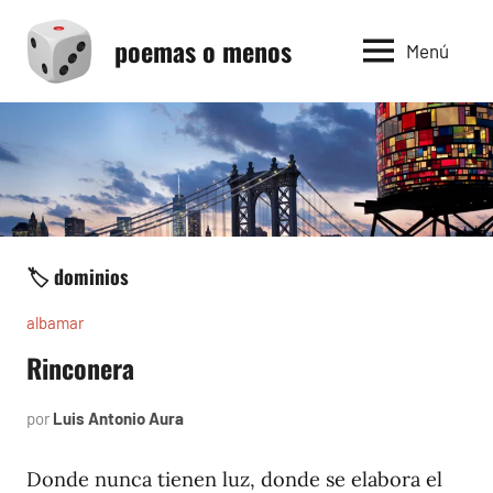
Saltar
poemas o menos
al
Menú
contenido
🏷️ dominios
albamar
Rinconera
por
Luis Antonio Aura
noviembre
25,
1996
Donde nunca tienen luz, donde se elabora el