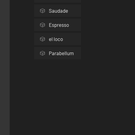
Saudade
Espresso
el loco
Parabellum