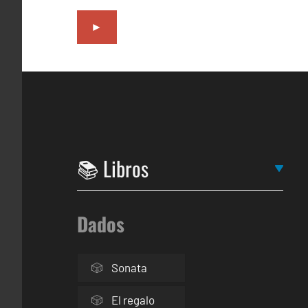
►
Dados
Sonata
El regalo