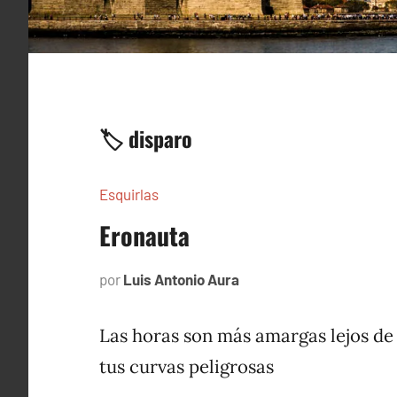
🏷️ disparo
Esquirlas
Eronauta
por
Luis Antonio Aura
marzo
5,
2024
Las horas son más amargas lejos de
tus curvas peligrosas