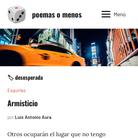
Saltar
poemas o menos
al
Menú
contenido
🏷️ desesperada
Esquirlas
Armisticio
por
Luis Antonio Aura
junio
7,
2025
Otros ocuparán el lugar que no tengo