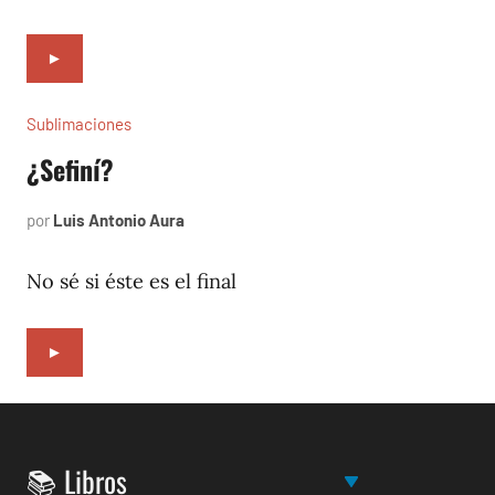
►
Sublimaciones
¿Sefiní?
por
Luis Antonio Aura
mayo
9,
2023
No sé si éste es el final
►