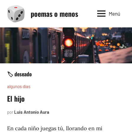
Saltar
poemas o menos
al
Menú
contenido
🏷️ deseado
algunos días
El hijo
por
Luis Antonio Aura
julio
1,
1997
En cada niño juegas tú, llorando en mi