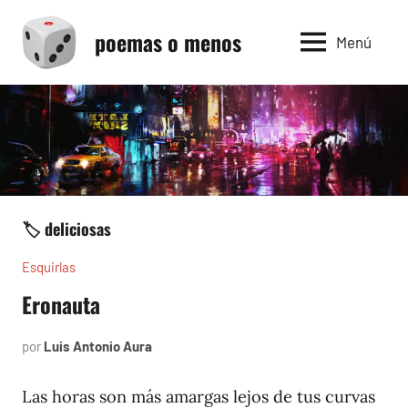
Saltar
poemas o menos
al
Menú
contenido
🏷️ deliciosas
Esquirlas
Eronauta
por
Luis Antonio Aura
marzo
5,
2024
Las horas son más amargas lejos de tus curvas