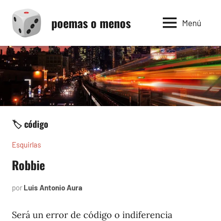
Saltar
poemas o menos
al
Menú
contenido
🏷️ código
Esquirlas
Robbie
por
Luis Antonio Aura
enero
23,
2024
Será un error de código o indiferencia