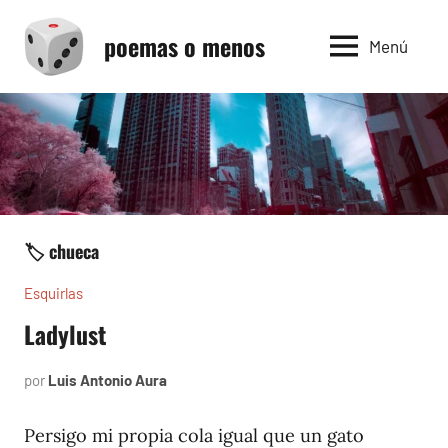
Saltar
poemas o menos
al
Menú
contenido
🏷️ chueca
Esquirlas
Ladylust
por
Luis Antonio Aura
noviembre
23,
2025
Persigo mi propia cola igual que un gato