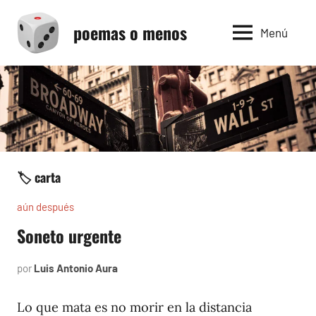
Saltar
poemas o menos
al
Menú
contenido
🏷️ carta
aún después
Soneto urgente
por
Luis Antonio Aura
abril
15,
2007
Lo que mata es no morir en la distancia