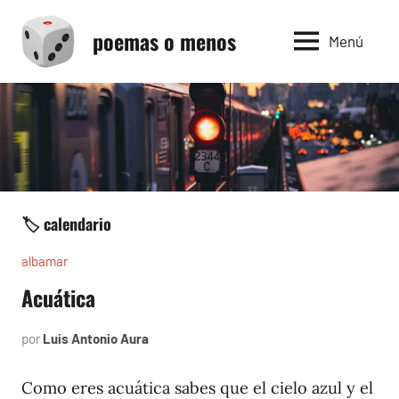
Saltar
poemas o menos
al
Menú
contenido
🏷️ calendario
albamar
Acuática
por
Luis Antonio Aura
noviembre
30,
1996
Como eres acuática sabes que el cielo azul y el