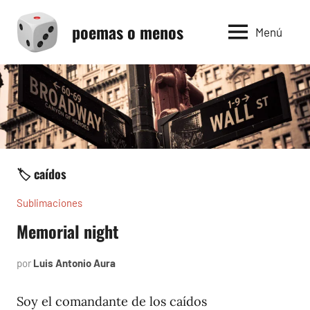
Saltar
poemas o menos
al
Menú
contenido
🏷️ caídos
Sublimaciones
Memorial night
por
Luis Antonio Aura
mayo
8,
2023
Soy el comandante de los caídos