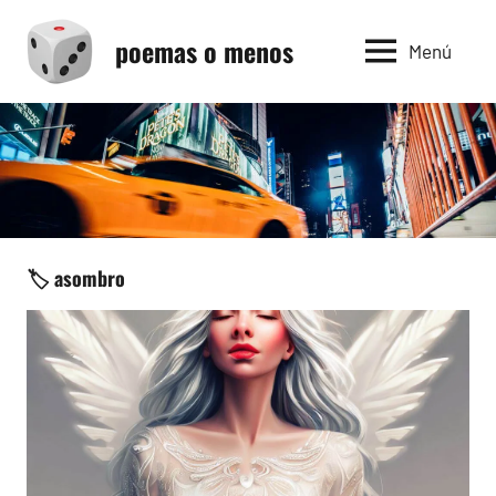
Saltar
poemas o menos
al
Menú
contenido
🏷️ asombro