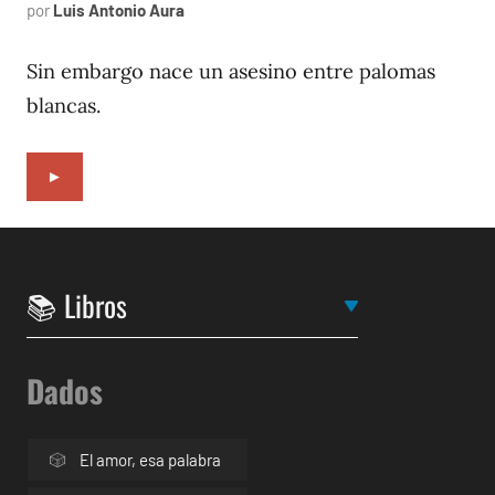
por
Luis Antonio Aura
octubre
31,
2013
Sin embargo nace un asesino entre palomas
blancas.
►
Dados
El amor, esa palabra