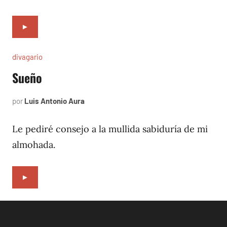
►
divagario
Sueño
por
Luis Antonio Aura
septiembre
6,
1996
Le pediré consejo a la mullida sabiduría de mi
almohada.
►