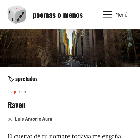
Saltar
poemas o menos
al
Menú
contenido
🏷️ apretados
Esquirlas
Raven
por
Luis Antonio Aura
noviembre
9,
2023
El cuervo de tu nombre todavía me engaña