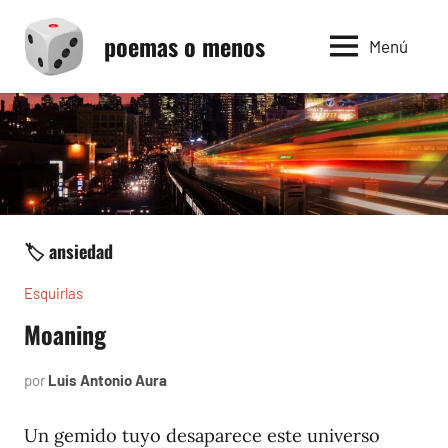
Saltar
poemas o menos
al
Menú
contenido
🏷️ ansiedad
Esquirlas
Moaning
por
Luis Antonio Aura
septiembre
6,
2024
Un gemido tuyo desaparece este universo