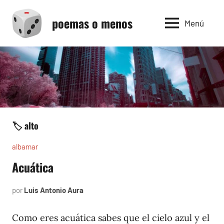
Saltar
poemas o menos
al
Menú
contenido
🏷️ alto
albamar
Acuática
por
Luis Antonio Aura
noviembre
30,
1996
Como eres acuática sabes que el cielo azul y el