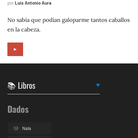
por
Luis Antonio Aura
septiembre
5,
1996
No sabía que podían galoparme tantos caballos
en la cabeza.
►
Dados
Nala