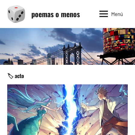
Saltar
poemas o menos
al
Menú
contenido
🏷️ acto