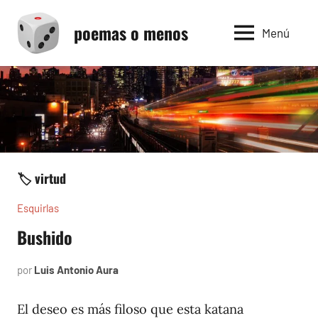
Saltar
poemas o menos
al
Menú
contenido
🏷️ virtud
Esquirlas
Bushido
por
Luis Antonio Aura
abril
20,
2025
El deseo es más filoso que esta katana