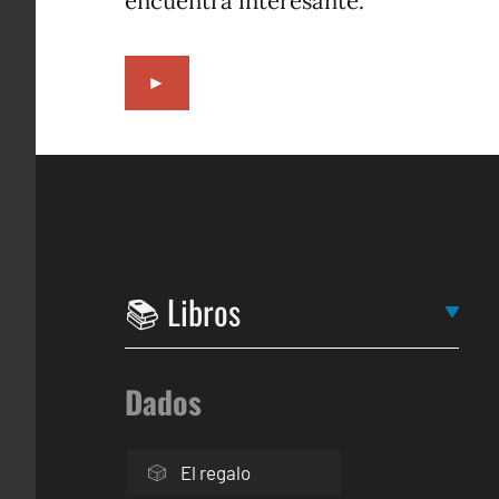
encuentra interesante.
►
Dados
El regalo