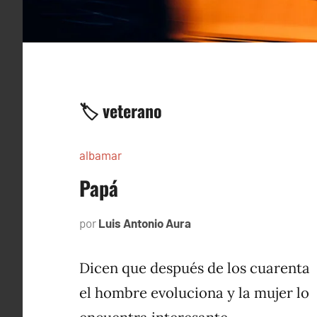
🏷️ veterano
albamar
Papá
por
Luis Antonio Aura
noviembre
22,
1996
Dicen que después de los cuarenta
el hombre evoluciona y la mujer lo