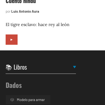
Cuento hindú
por
Luis Antonio Aura
enero
6,
2002
El tigre esclavo: hace rey al león
►
Dados
Modelo para armar