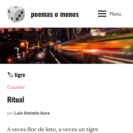
Saltar
poemas o menos
al
Menú
contenido
🏷️ tigre
Esquirlas
Ritual
por
Luis Antonio Aura
enero
25,
2025
A veces flor de loto, a veces un tigre