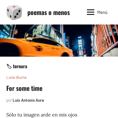
Saltar
poemas o menos
al
Menú
contenido
🏷️ ternura
Luna diurna
For some time
por
Luis Antonio Aura
junio
5,
2002
Sólo tu imagen arde en mis ojos