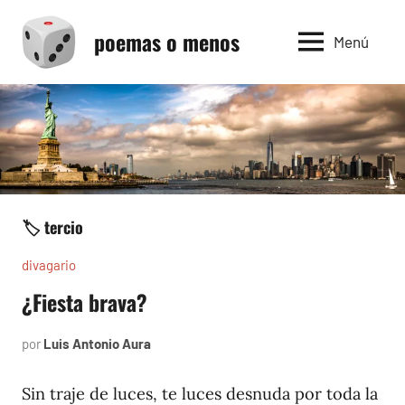
Saltar
poemas o menos
al
Menú
contenido
🏷️ tercio
divagario
¿Fiesta brava?
por
Luis Antonio Aura
septiembre
2,
1994
Sin traje de luces, te luces desnuda por toda la