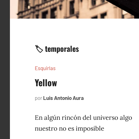
🏷️ temporales
Esquirlas
Yellow
por
Luis Antonio Aura
noviembre
7,
2024
En algún rincón del universo algo
nuestro no es imposible