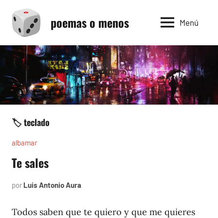
Saltar
poemas o menos
al
Menú
contenido
🏷️ teclado
albamar
Te sales
por
Luis Antonio Aura
noviembre
16,
1996
Todos saben que te quiero y que me quieres