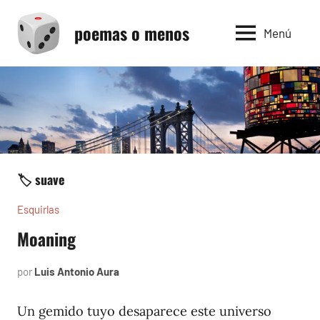
Saltar
poemas o menos
al
Menú
contenido
🏷️ suave
Esquirlas
Moaning
por
Luis Antonio Aura
septiembre
6,
2024
Un gemido tuyo desaparece este universo