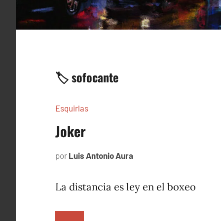
🏷️ sofocante
Esquirlas
Joker
por
Luis Antonio Aura
septiembre
4,
2023
La distancia es ley en el boxeo