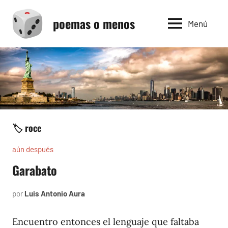
Saltar
poemas o menos
al
Menú
contenido
🏷️ roce
aún después
Garabato
por
Luis Antonio Aura
agosto
24,
2004
Encuentro entonces el lenguaje que faltaba