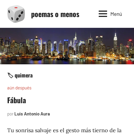
Saltar
poemas o menos
al
Menú
contenido
🏷️ quimera
aún después
Fábula
por
Luis Antonio Aura
abril
6,
2004
Tu sonrisa salvaje es el gesto más tierno de la