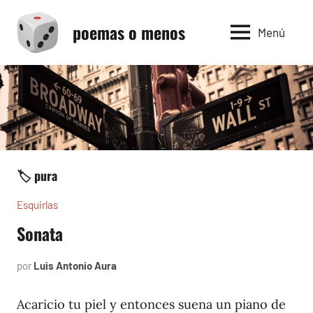
Saltar
poemas o menos
al
Menú
contenido
🏷️ pura
Esquirlas
Sonata
por
Luis Antonio Aura
junio
6,
2024
Acaricio tu piel y entonces suena un piano de