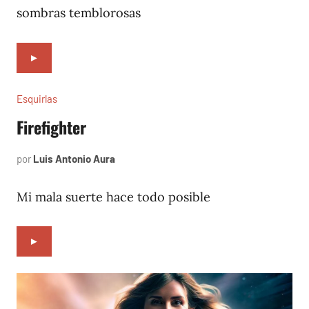
sombras temblorosas
►
Esquirlas
Firefighter
por
Luis Antonio Aura
mayo
25,
2024
Mi mala suerte hace todo posible
►