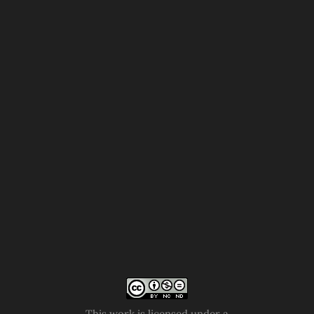
This work is licensed under a