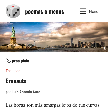
Saltar
poemas o menos
al
Menú
contenido
🏷️ precipicio
Esquirlas
Eronauta
por
Luis Antonio Aura
marzo
5,
2024
Las horas son más amargas lejos de tus curvas