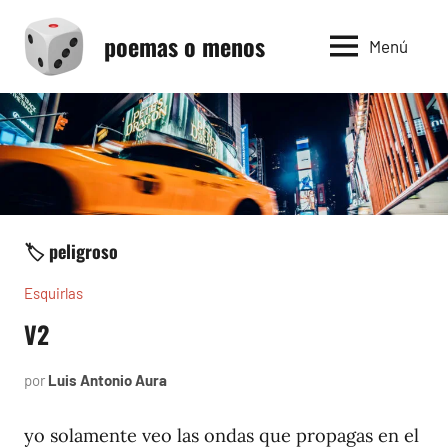
Saltar
poemas o menos
al
Menú
contenido
🏷️ peligroso
Esquirlas
V2
por
Luis Antonio Aura
febrero
7,
2026
yo solamente veo las ondas que propagas en el