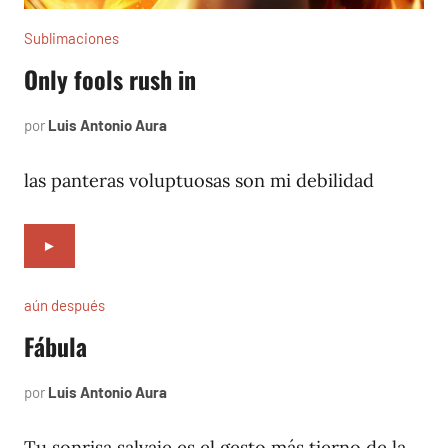
Sublimaciones
Only fools rush in
por
Luis Antonio Aura
marzo
31,
2023
las panteras voluptuosas son mi debilidad
►
aún después
Fábula
por
Luis Antonio Aura
abril
6,
2004
Tu sonrisa salvaje es el gesto más tierno de la